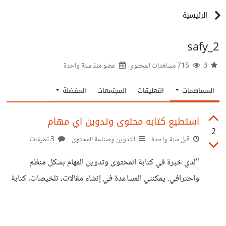
الرئيسية
safy_2
3
715 مشاهدات المحتوى
عضو منذ
سنة واحدة
المساهمات
التعليقات
المجتمعات
المفضلة
استطيع كتابه محتوى وتدوين اي مهام
2
قبل سنة واحدة
التدوين وصناعة المحتوى
3 تعليقات
"لدي خبرة في كتابة المحتوى وتدوين المهام بشكل منظم
واحترافي. يمكنني المساعدة في إنشاء مقالات، تلخيصات، كتابة
نصوص إبداعية، وتنسيق الكتب أو الملفات. إذا كنت بحاجة إلى
محتوى مميز أو ترتيب لمهامكِ بطريقة واضحة وسهلة، فأنا