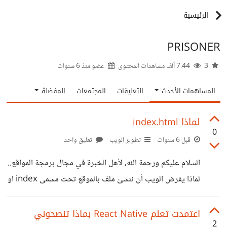
الرئيسية
PRISONER
3
7.44 ألف مشاهدات المحتوى
عضو منذ
6 سنوات
المساهمات الأحدث
التعليقات
المجتمعات
المفضلة
لماذا index.html
0
قبل 6 سنوات
تطوير الويب
تعليق واحد
السلام عليكم ورحمة الله، لأهل الخبرة في مجال برمجة المواقع..
لماذا يفرض الويب أن ننشئ ملف بالموقع تحت مسمى index او
default سواء في المجلد الرئيسي root أو او بالمجلدات
الفرعية، في حين أن مثلا موقع الفيسبوك أثناء الدخول على
اعتمدت تعلم React Native بماذا تنصحوني
2