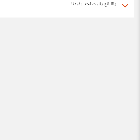
رااااائع ياليت احد يفيدنا