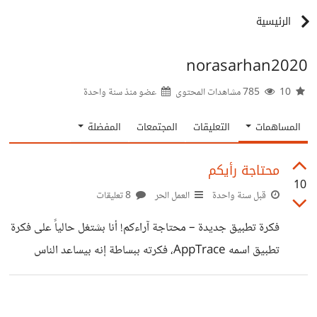
الرئيسية
norasarhan2020
10
785 مشاهدات المحتوى
عضو منذ
سنة واحدة
المساهمات
التعليقات
المجتمعات
المفضلة
محتاجة رأيكم
10
قبل سنة واحدة
العمل الحر
8 تعليقات
فكرة تطبيق جديدة – محتاجة آراءكم! أنا بشتغل حالياً على فكرة
تطبيق اسمه AppTrace، فكرته ببساطة إنه بيساعد الناس
يتابعوا استهلاكهم للتطبيقات على الموبايل (وقت الاستخدام،
التطبيقات المؤثرة على التركيز، إلخ)، ويدّيهم تقارير تساعدهم