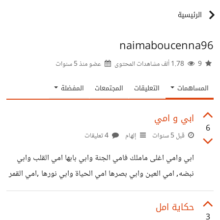
الرئيسية
naimaboucenna96
9
1.78 ألف مشاهدات المحتوى
عضو منذ
5 سنوات
المساهمات
التعليقات
المجتمعات
المفضلة
ابي و امي
6
قبل 5 سنوات
إلهام
4 تعليقات
ابي وامي اغلى ماملك فامي الجنة وابي بابها امي القلب وابي
نبضه, امي العين وابي بصرها امي الحياة وابي نورها ,امي القمر
وابي ضوئه امي زهرة وابي غصنها , امي وابي تكامل ليس مثله
تكامل في الوجود فهما اغلى مالدي اذا سألوني عن السعادة
حكاية امل
3