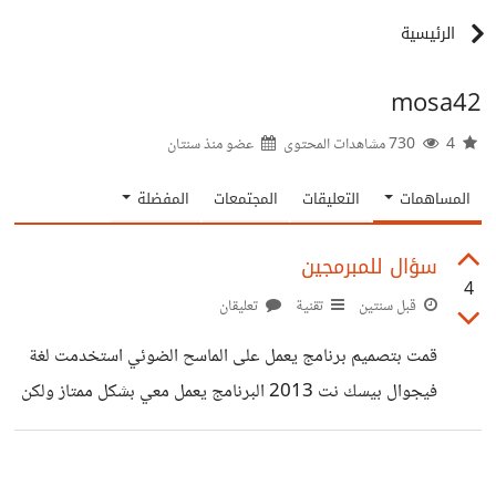
الرئيسية
mosa42
4
730 مشاهدات المحتوى
عضو منذ
سنتان
المساهمات
التعليقات
المجتمعات
المفضلة
سؤال للمبرمجين
4
قبل سنتين
تقنية
تعليقان
قمت بتصميم برنامج يعمل على الماسح الضوئي استخدمت لغة
فيجوال بيسك نت 2013 البرنامج يعمل معي بشكل ممتاز ولكن
عند العمل عليه على جهاز آخر يتعرض البرنامج للجمود عند
الضغط على ايقونة الماسح الضوئي بقية الاستعلامات