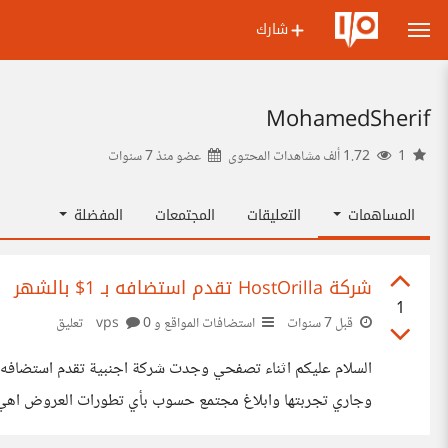
شارك
MohamedSherif
1
1.72 ألف مشاهدات المحتوى
عضو منذ
7 سنوات
المساهمات
التعليقات
المجتمعات
المفضلة
شركة HostOrilla تقدم استضافه بـ 1$ بالشهر
1
قبل 7 سنوات
استضافات المواقع و vps
0 تعليق
وجاري تجربتها وابلاغ مجتمع حسوب بأي تطورات العروض اهي ياشباب orilla.com/shared-hosting