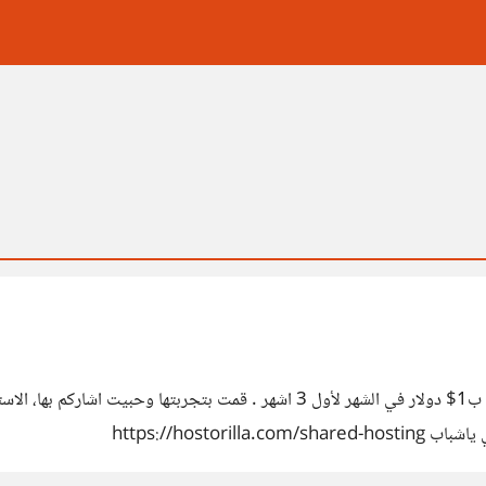
السلام عليكم اثناء تصفحي وجدت شركة اجنبية تقدم استضافه ب1$ دولار في الشهر ل
https://host