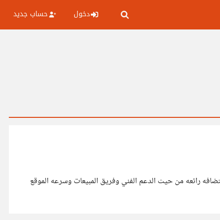
دخول
حساب جديد
أول 3 اشهر . قمت بتجربتها وحبيت اشاركم بها، الاستضافه رائعه من حيث الدعم الفني وفريق المبيعات وسرعه الموقع