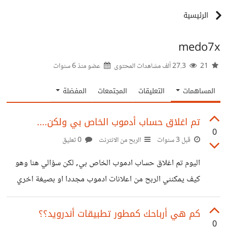
الرئيسية
medo7x
21
27.3 ألف مشاهدات المحتوى
عضو منذ
6 سنوات
المساهمات
التعليقات
المجتمعات
المفضلة
تم اغلاق حساب أدموب الخاص بي ولكن....
0
قبل 3 سنوات
الربح من الانترنت
0 تعليق
اليوم تم اغلاق حساب ادموب الخاص بي, لكن سؤالي هنا وهو
كيف يمكنني الربح من اعلانات ادموب مجددا او بصيغة اخري
هل لو قمت بانشاء حساب ادموب ببيانات شخص اخر من افراد
عائلتي 1- هل هناك خطر علي الحساب ؟ 2- هل أستطيع اضافة
كم هي أرباحك كمطور تطبيقات أندرويد؟؟
0