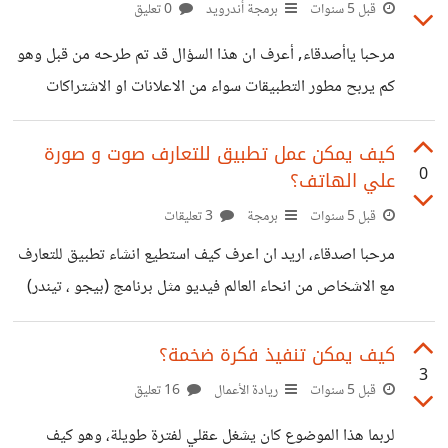
تطبيقاتي الموجودة علي جوجل بلاي في حساب ادموب الجديد
قبل 5 سنوات
برمجة أندرويد
0 تعليق
والتي كانت مضافة سابقا في الحساب التي تم اغلاقه ؟ 3- هل
مرحبا ياأصدقاء, أعرف ان هذا السؤال قد تم طرحه من قبل وهو
ساأحتاج الي بيانات حساب بنكي جديد لتلقي الدفعات ام اضيف
كم يربح مطور التطبيقات سواء من الاعلانات او الاشتراكات
نفس بينات البنك المضافة في
داخل التطبيق, لكن في الحقيقة أن كل نتيجة لعمل ما تكون
خاصة بوقتها أي أنه عوائد التطبيقات والالعاب في السنوات
كيف يمكن عمل تطبيق للتعارف صوت و صورة
0
علي الهاتف؟
السابقة عكس الحالية والقادمة اعتقد لذالك أردت ان اجدد هذا
الموضوع وأتمني من كل مطور لديه تطبيقات أو العاب علي بلاي
قبل 5 سنوات
برمجة
3 تعليقات
ستور أن يشاركنا أرباحه من الاعلانات علي التطبيق أو المشتريات
مرحبا اصدقاء، اريد ان اعرف كيف استطيع انشاء تطبيق للتعارف
داخل التطبيق ان وجدت وماهي الاستراتيجيات التي اتبعها
مع الاشخاص من انحاء العالم فيديو مثل برنامج (بيجو ، تيندر)
وغيرها من التطبيقات التي تعمل بنفس الفكرة كالتطبيق الجديد
wehi. وسؤالي يتمثل في التالي: ١- ماهي لغات البرمجة
كيف يمكن تنفيذ فكرة ضخمة؟
3
المستخدمة لعمل هذا التطبيق (للاندرويد) ، (الايفون) لكن ليس
قبل 5 سنوات
ريادة الأعمال
16 تعليق
معا. ٢- ماهي اللغات التي يمكنها عمل التطبيق لكلا النظامين معا
لربما هذا الموضوع كان يشغل عقلي لفترة طويلة، وهو كيف
اي برمجة مرة واحدة فقط. ٣- ماهي التقنيات الاخري التي