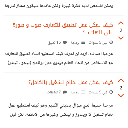
يمكن لشخص لديه فكرة كبيرة ولكن عائدها سيكون ممتاز لدرجة
سأحتاجها لجعل التطبيق بافضل صورة ممكنة. ٤- كيف اضع
كبيرة ان نجحت هذه الفكرة، ان كان من الناحية المادية أو الفائدة
عضوية مدفوعة
للمجتمع ولربما للعالم كله. لكن سيكون من الصعب جدا علي
كيف يمكن عمل تطبيق للتعارف صوت و صورة
2
علي الهاتف؟
شخص واحد تنفيذ هذه الفكرة وحده، فكيف يمكن له توظيف
اشخاص اخرين يعملون معه علي هذه الفكرة او بمعني اخر كيف
قبل 5 سنوات
برمجة
15 تعليق
بامكانه جمع فريق عمل ليقومو بالعمل علي هذه الفكرة، بالاضافة
مرحبا اصدقاء، اريد ان اعرف كيف استطيع انشاء تطبيق للتعارف
الي انه هناك عائق كبير وهو عدم
مع الاشخاص من انحاء العالم فيديو مثل برنامج (بيجو ، تيندر)
وغيرها من التطبيقات التي تعمل بنفس الفكرة كالتطبيق الجديد
wehi. وسؤالي يتمثل في التالي: ١- ماهي لغات البرمجة
كيف يمكن عمل نظام تشغيل بالكامل؟
2
المستخدمة لعمل هذا التطبيق (للاندرويد) ، (الايفون) لكن ليس
قبل 5 سنوات
برمجة
7 تعليقات
معا. ٢- ماهي اللغات التي يمكنها عمل التطبيق لكلا النظامين معا
مرحبا جميعا، لدي سؤال يعنيني الكثير وهو كيف استطيع عمل
اي برمجة مرة واحدة فقط. ٣- ماهي التقنيات الاخري التي
نظام تشغيل كا ويندوز و لينكس وغيرها من الانظمة. لكن قبل
سأحتاجها لجعل التطبيق بافضل صورة ممكنة. ٤- كيف اضع
الاجابة علي سؤالي سأقوم بوضع اكثر من نقطة احتاج لفهمها
عضوية مدفوعة