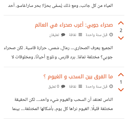
المياه من كل جانب، ومع ذلك يُسمّى بحرًا! بحر ساراغاسو، أحد
أغرب الأماكن على وجه الأرض. المياه فيه ساكنة بشكل غريب،
وتحيط به تيارات لا ترحم. للمزيد من التفاصيل:
صحراء جوبي: أغرب صحراء في العالم
2
https://youtu.be/mUtt6q2QQME
قبل سنة واحدة
ثقافة
تعليقان
الجميع يعرف الصحارى… رمال، شمس، حرارة قاسية. لكن صحراء
جوبي؟ مختلفة تمامًا. برد قارس، وثلوج أحيانًا، ومخلوقات لا
تتوقع وجودها هناك. والمفاجأة؟ ليست مغطاة بالرمال مثل باقي
الصحارى… بل فيها شيء واحد يجعلها من أغرب الصحارى على
ما الفرق بين السحب و الغيوم ؟
1
وجه الأرض. للمزيد من التفاصيل :
قبل سنة واحدة
ثقافة
0 تعليق
https://youtu.be/gE01M6O3wgA
الناس تعتقد أن السحب والغيوم شيء واحد… لكن الحقيقة
مختلفة قليلًا. الغيوم نراها كل يوم، بأشكالها المختلفة… بينما
السحب؟ ليست دائمًا كما نظن. في فرق بسيط… علمي، لكنه
مؤثر. الفرق هذا، هو اللي بيحدد أحيانًا نوع الطقس، أو حتى