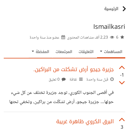
الرئيسية
Ismailkasri
6
2.23 ألف مشاهدات المحتوى
عضو منذ
سنة واحدة
المساهمات
التعليقات
المجتمعات
المفضلة
جزيرة جيجو أرض تشكلت من البراكين.
-1
قبل سنة واحدة
ثقافة
0 تعليق
في أقصى الجنوب الكوري، توجد جزيرة تختلف عن كل شيء
حولها… جزيرة جيجو، أرض تشكّلت من براكين، وتخفي تحتها
أنفاقًا من الحمم. لكن الغريب ليس فقط في طبيعتها، بل في
طقوسها، نسائها الغواصات، وأساطيرها التي لا تُروى إلا همسًا. ما
البرق الكروي ظاهرة غريبة
3