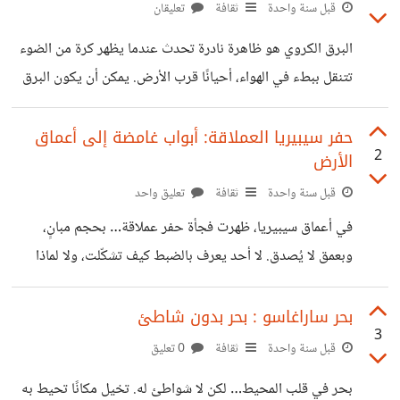
سر هذه الجزيرة الهادئة التي لا تشبه غيرها؟ الجواب أبعد مما
قبل سنة واحدة
ثقافة
تعليقان
يظهر على السطح. للمزيد من التفاصيل:
البرق الكروي هو ظاهرة نادرة تحدث عندما يظهر كرة من الضوء
https://youtu.be/fj9y9HK9Mhs
تتنقل ببطء في الهواء، أحيانًا قرب الأرض. يمكن أن يكون البرق
الكروي صغيرًا كحجم كرة تنس أو أكبر، ويستمر لبضع ثوانٍ فقط
قبل أن يختفي. للمزيد من التفاصيل:
حفر سيبيريا العملاقة: أبواب غامضة إلى أعماق
2
الأرض
https://youtu.be/8rVaK_G8Qz0
قبل سنة واحدة
ثقافة
تعليق واحد
في أعماق سيبيريا، ظهرت فجأة حفر عملاقة… بحجم مبانٍ،
وبعمق لا يُصدق. لا أحد يعرف بالضبط كيف تشكّلت، ولا لماذا
بدأت تظهر الآن تحديدًا. البعض قال إنها نتيجة انفجارات تحت
الأرض، والبعض الآخر… لا يملك تفسيرًا أصلًا. لكن هناك شيء
بحر ساراغاسو : بحر بدون شاطئ
3
واحد مؤكد: هذه الحفر تخفي وراءها لغزًا لا يزال مفتوحًا. للمزيد
قبل سنة واحدة
ثقافة
0 تعليق
من التفاصيل: https://youtu.be/zZPBV9Z8J8A
بحر في قلب المحيط… لكن لا شواطئ له. تخيل مكانًا تحيط به