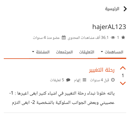
الرئيسية
hajerAL123
1
36.1 ألف مشاهدات المحتوى
عضو منذ
4 سنوات
المساهمات
التعليقات
المجتمعات
المفضلة
رحلة التغيير
1
قبل 4 سنوات
إلهام
5 تعليقات
يالله خلونا نبداء رحلة التغيير في اشياء كثير ابغى اغيرها : 1-
عصبيتي وبعض الجوانب السلوكية بالشخصية 2- ابغى التزم
بحياة صحية 3- ابي اتخلص من احلام اليقظة والتسويف واكون
انسانة منجزة 4- ابغى اتقرب بعلاقتي مع ربي قبل الامور