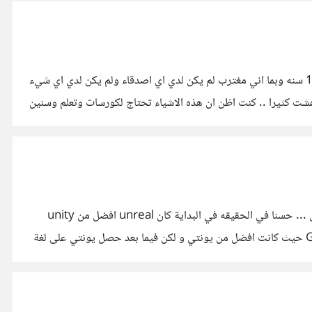
في يوم عادي قمت بزيارة ابن صديق ابي .. بالطبع لم اكن ارغب بالذهاب لاني لا اعرفه ولكني ارغمت على ذلك كان عمري في ذلك الوقت 14 سنه وبما اني مغترب لم يكن لدي اي اصدقاء ولم يكن لدي اي شيء
يوتر الخاص بهم لاكتشف فيما بعد انها من صنع انس (ابن صديق ابي) والذي يبلغ 17 سنة تقريبا اندهشت كثيرا .. كنت اظن ان هذه الاشياء تحتاج لكورسات وتعلم وسنين
لطالما تساءل المبتدؤون في مجال تطوير الالعاب هذا السؤال ولا يجدون اجابة وذلك بسبب ان هذا السؤال اجابته تختلف من شخص لشخص ... حسنا في الحقيقه في البداية كان unreal افضل من unity
بكثير وذلك قبل 2015 بسبب احتوائه على لغة برمجه مرئية (blue print) مما يعني انه لا داعي لكتابة الاكواد وايضا الفرق في Graphics حيث كانت افضل من يونتي و لكن فيما بعد حصل يونتي على لغة