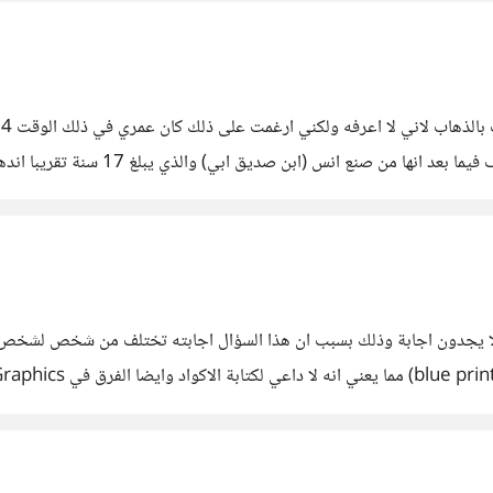
لافعله قمت بلعب بعض العاب على الكمب