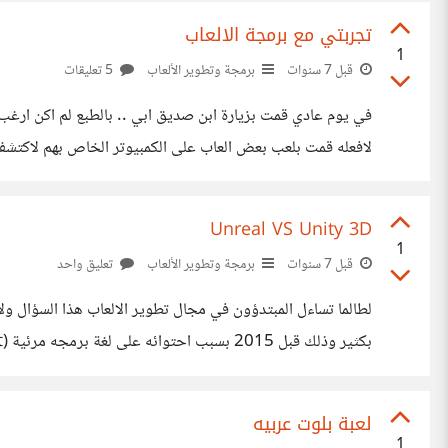
تجربتي مع برمجة الالعاب
1
قبل 7 سنوات
برمجة وتطوير الألعاب
5 تعليقات
لاتقانها لكن عندما
Unreal VS Unity 3D
1
قبل 7 سنوات
برمجة وتطوير الألعاب
تعليق واحد
مرئيه خاصه به وايضا ما يدعونه بالـ post processing والذي قام
لعبة بلوت عربيه
1