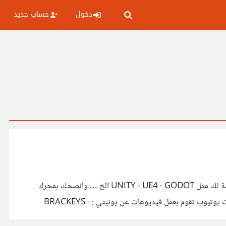
دخول
حساب جديد
*انت لا تعرف شيء عن هذا المجال وتريد الدخول اليه* اذا انت في المكان الصحيح *اولا* عليك البدأ بأختيار محرك الالعاب المناسب بالنسبة لك مثل UNITY - UE4 - GODOT الخ ... وانصحك بمحرك
UNITY فهو سهل ويستخدم لغة برمجة سهلة (#C) كما يتميز بمجتمع مطورين كبير وقنوات اليوتيوب تتهافت لشرح كيفية استخدامه (قنوات يوتيوب تقوم بعمل فيديوهات عن يونيتي : BRACKEYS -