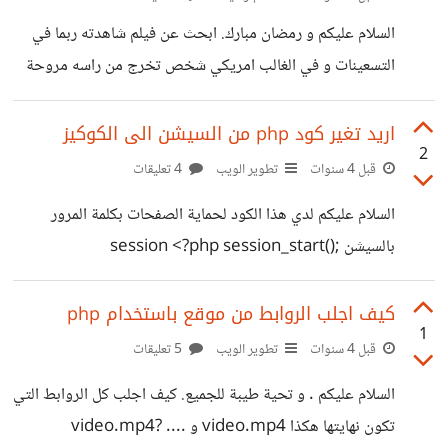
[@mattarmoutaz]
السلام عليكم و رمضان مبارك. ابحث عن فيلم شاهدته ربما في
التسعينات و في الغالب امريكي شخص تخرج من راسه مروحة
صغيرة مثل الهيلوكوبتر ويطير في الهواء.
[@mattarmoutaz]
اريد تغير كود php من السيشن الى الكوكيز
2
قبل 4 سنوات
تطوير الويب
4 تعليقات
السلام عليكم لدي هذا الكود لحماية الصفحات بكلمة المرور
بالسيشن session <?php session_start();
$pass='pass'; if(!isset($_SESSION['login']))
{$_SESSION['login']=false;}
كيف اجلب الروابط من موقع باستخدام php
1
if(isset($_POST['pass'])) {
قبل 4 سنوات
تطوير الويب
5 تعليقات
if($_POST['pass']==$pass)
السلام عليكم . و تحية طيبة للجميع. كيف اجلب كل الروابط التي
{$_SESSION['login']=true;} else {die ('Incorrect
تكون نهايتها هكذا video.mp4 و .... video.mp4?
pass');} } if(!$_SESSION['login']): ?> <center>