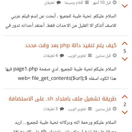
قبل 10 أشهر
أفلام وسينما
تعليقان
السلام عليكم. تحية طيبة للجميع . أبحث عن إسم فيلم عربي
للاسف أتذكر الا القليل من الاحداث فقط. أعتقد أحداثه تدور في
بيروت لبنان و عن تفجيرات الإرهابية. في سوق مزدحم ام و اب
مع ابنهم الصغير و ظهور بعض الاشخاص 3 او 4 تقريبا يحملون
كيف يتم تنفيد دالة php بعد وقت محدد
5
اكياس بلاستيكيه سوداء ثم بضعونها خفية تحت الصنادق التي
قبل سنتين
تطوير الويب
4 تعليقات
توضع عليها السلع امام متاجر و بعد مغادرتهم تنفجر تلكك
السلام عليكم تحية طيبة للجميع. لدي صفحة page1.php فيها
الاكياس البلاستيكيه مما يحدث هلع وسط ازدحام السوق قتلى
هذا الكود اسفله $web= file_get_contents($url);
وجرحى . و الابن الصغير يضيع
$myfile = fopen('file.txt', 'w') or die('Unable to
open file!'); $txt = $web; fwrite($myfile, $txt);
طريقة تشغيل ملف بامتداد sh. على الاستضافة
2
fclose($myfile); كل مرة تفتح الصفحة page1.php تنفذ
قبل سنتين
تطوير الويب
3 تعليقات
دالة fopen تقوم بإنشاء ملف file.txt انا اريد تنفيد الدالة
السلام عليكم ورحمة الله وبركاته تحية طيبة للجميع... اريد
fopen بعد كل 3 ساعات من انشاء ملف file.txt مهما تم فتح