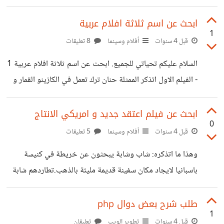
token=xxxx من صفحة ويب موقع اخر باستخدام php .؟
<h2>You need to login</h2> <form action=""
وشكرا.
ابحث عن اسم ثلاثة افلام عربية
method="post"> <input type="password"
1
قبل 4 سنوات
أفلام وسينما
8 تعليقات
placeholder="Enter Your Password"
name="pass"/><br/> <button type="submit"
السلام عليكم تحياتي للجميع. ابحث عن اسم ثلاثة افلام عربية 1
name="submit" value="submit">Login</button>
- الفيلم الاول اتذكر الممثلة حنان ترك تعمل في الكازينو القمار و
</form></center> <?php exit(); endif; ?> <h1>
الممثل عبد الرحمان ابو زهرة يبيع الكتب و المجلات و بطل لا
here put your code html </h1></br> <h1> test
اعرف اسمه مهنته كشاف النور "مراقب عداد الكهرباء للمنازل"
ابحث عن فيلم اعتقد جديد و امريكي الانتاج
code html </h1> وانا الان اريد تغير من السيشن الى الكوكيز
0
يلتقي مطربة الممثلة "سوسن بدر". 2- الفيلم الثاني بطولة نور
قبل 4 سنوات
أفلام وسينما
5 تعليقات
فقط . change from session to cookies ولكم جزيل
شريف ضاعت منه بنت صغيرة في رحلة مدرسية و سيجدها في
وهذا ما اتذكره: شاب وشابة يبحثون عن خريطة في كنيسة
الشكر.
الاخير قد اختطفها امرأة اعتقد لعبت الدور زوجته الممثلة بوسي.
باسبانيا لايجاد مكان سفينة قديمة مليئة بالذهب.تطاردهم شابة
3- الفيلم الثالث شاهدته وانا
سوداء وشعرها ابيض. هناك مشهد في اخر الفيلم حمل سفينتين
بطائرتين هيلوكوبتر في الهواء . ابرز الممثلون الاسباني انطونيو
طلب شرح بعض دوال php
1
بانديراس و الامريكي مارك والبيرغ...الخ.
قبل 4 سنوات
تطوير الويب
تعليقان