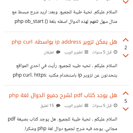
السلام عليكم. تحية طيبة للجميع. وبعد: اريد شرح مبسط مع
مثال سهل للفهم لهذه الدوال اسفله بلغة php ob_start ()
ob_end_flush () ob_end_clean () ob_flush () flush
() وشكرا جزبلا...
هل يمكن تزوير ip address بواسطۃ php curl
2
قبل 5 سنوات
تطوير الويب
تعليقان
السلام عليكم . تحيۃ طيبۃ للجميع. رأيت في احدي المواقع
يتحدثون عن تزوير ip باستخدام مكتبۃ php curl. https:
//arabicprogrammer.com/article/8467640381/ و
هل صحيح يمكن التزوير ip .?
هل يوجد كتاب pdf لشرح جميع الدوال لغة php
5
قبل 5 سنوات
تطوير الويب
15 تعليق
السلام عليكم . تحية طيبة للجميع. هل يوجد كتاب بصيغة pdf
مجاني. يوجد فيه شرح لجميع دوال لغة php وشكرا.