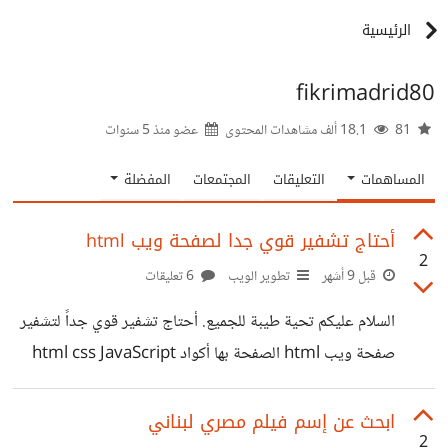
الرئيسية
fikrimadrid80
81
18.1 ألف مشاهدات المحتوى
عضو منذ
5 سنوات
المساهمات
التعليقات
المجتمعات
المفضلة
أحتاج تشفير قوي جدا لصفحة ويب html
2
قبل 9 أشهر
تطوير الويب
6 تعليقات
السلام عليكم تحية طيبة للجميع. أحتاج تشفير قوي جداً لتشفير
صفحة ويب html الصفحة بها أكواد html css JavaScript
أريد موقع ويب للتشفير او كود جافا سكربت. و جزاكم الله
خيرا...
ابحث عن إسم فيلم مصري لبناني
2