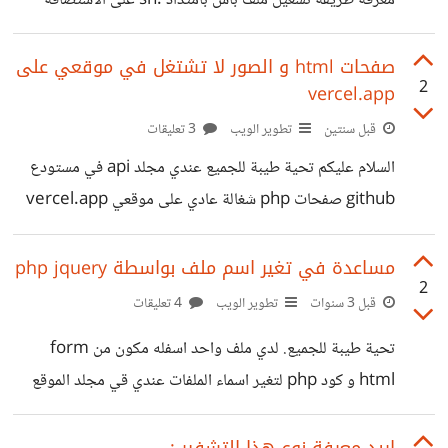
معرفة طريقة تشغيل ملف باش بامتداد .sh على الاستضافة
صفحة page1.php كم مرة يعني يتم إنشاء الملف كل مرة بعد
المجانية.. اتمنى من الاخوة عدنان و مصطفى الافادة
3 ساعات من المرة الأولى. بدون قاعدة بيانات و بدون cronjob
[@Adnane_Kadri] [@Mustafa_Suleiman] وشكرا
صفحات html و الصور لا تشتغل في موقعي على
cpanel
2
vercel.app
جزيلا....
قبل سنتين
تطوير الويب
3 تعليقات
السلام عليكم تحية طيبة للجميع عندي مجلد api في مستودع
github صفحات php شغالة عادي على موقعي vercel.app
ولكن صفحات html و الصور لا تشتغل في مجلد api فقط اما
في المجلد الرئيسي شغالة عادي وهذا كود vercel.json
مساعدة في تغير اسم ملف بواسطة php jquery
2
الموجود في مستودع github {"functions":
قبل 3 سنوات
تطوير الويب
4 تعليقات
{"api/**/*.php": {"runtime": "vercel-php@0.6.0"}
تحية طيبة للجميع. لدي ملف واحد اسفله مكون من form
}, "routes": [{"src": "/(.*)","dest": "/api/$1"}] } وانا
html و كود php لتغير اسماء الملفات عندي قي مجلد الموقع
اريد طريقة تشغيل صفحات html و css و javascript و
<center><h1> rename files </h1> <form
الصور في مجلد api وشكرا .
action="" method="POST"> <input type="text"