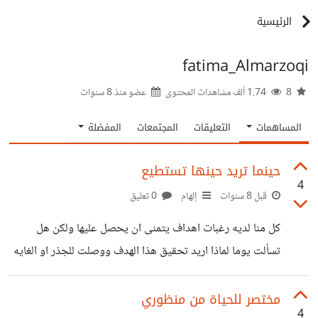
الرئيسية
fatima_Almarzoqi
8
1.74 ألف مشاهدات المحتوى
عضو منذ
8 سنوات
المساهمات
التعليقات
المجتمعات
المفضلة
حينما تريد حينها تستطيع
4
قبل 8 سنوات
إلهام
0 تعليق
كل منا لديه رغبات اهداف يتمنى ان يحصل عليها ولكن هل
تسألت يوما لماذا اريد تحقيق هذا الهدف ووصلت للجذر او الغايه
الحقيقة من هذا الهدف ؟؟ احب ان اختصر عليك ياصديقي
واعلمك بأن جميع اهدافنا المادية و الا مادية هدفها الحصول على
مختصر للحياة من منظوري
4