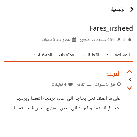
الرئيسية
Fares_irsheed
3
656 مشاهدات المحتوى
عضو منذ
5 سنوات
المساهمات
التعليقات
المجتمعات
المفضلة
التربيه
3
قبل 5 سنوات
ثقافة
4 تعليقات
على ما اعتقد نحن بحاجه الى اعاده برمجه انفسنا وبرمجه
الاجيال القادمه والعوده الى الدين ومنهاج الدين فقد ابتعدنا
كثيراً عن الدين والقيم والمعايير وبسبب ذلك نواجه الجهل
والتربيه الغير صحيحه في مجتمعنا فهنالك قطع الارحام وهنالك