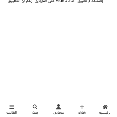
باستخدام تطبيق Video Star على الموبايل. رغم أن التطبيق
بسيط، إلا أني استطعت بمرور الوقت تطوير أسلوبي الخاص،
وإنشاء فيديوهات احترافية لمواقع مثل TikTok وInstagram
وYouTube Shorts. أحببت أن أشارك تجربتي مع من يرغب
في دخول هذا المجال دون معدات باهظة أو برامج معقدة. هل
سبق لك تجربة تصميم الفيديوهات من الهاتف؟ ما الأدوات أو
التطبيقات التي تفضل استخدامها؟ يسعدني تبادل الخبرات
والنقاش معكم!
الرئيسية
شارك
حسابي
بحث
القائمة