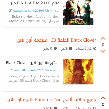
فيلم B N H A T M 2 H R مترجم أون لاين
www.ot4ku.com/2020/07/b-n-h-t-...
Boku-no-Hero-Academia-the-
Movie-2-Heroes-Rising مترجم أون
لاين الفيلم الثاني لأنمي بوكو نو هيرو
أكاديمي بعنوان نهوض الأبطال مترجم أون
لاين على موقع ot4ku
Black Clover الحلقة 133 مترجمة أون لاين
0
قبل 6 سنوات
الأنمي
0 تعليق
Black Clover الحلقة 133 مترجمة أون لاين
www.ot4ku.com/2020/07/black-cl...
مشاهدة و تحميل أنمي البرسيم الأسود بلاك
كلوفر Black Clover الحلقة 133 مترجمة
أون لاين على موقع ot4ku.
جميع حلقات أنمي Kami no Tou مترجم أون لاين
0
قبل 6 سنوات
الأنمي
0 تعليق