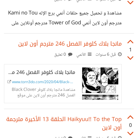
مشاهدة و تحميل جميع حلقات أنمي برج الإله Kami no Tou
مترجم أون لاين أنمي Tower of God مترجم أونلاين على
موقع OT4KU. الرابط :
http://www.ot4ku.com/2020/06/kami-no-
مانجا بلاك كلوفر الفصل 246 مترجم أون لاين
1
tou.html
قبل 6 سنوات
الأنمي
0 تعليق
مانجا بلاك كلوفر الفصل 246 مترجم أون لاين
www.torn3do.com/2020/04/Black-Cl...
مشاهدة مانجا بلاك كلوفر Black Clover
الفصل 246 مترجم أون لاين على موقع
تورنادو TORN3DO. مانجا بلاك كلوفر
الفصل 246 مترجم أون لاين أض...
Haikyuu!! To the Top الحلقة 13 الأخيرة مترجمة
0
أون لاين