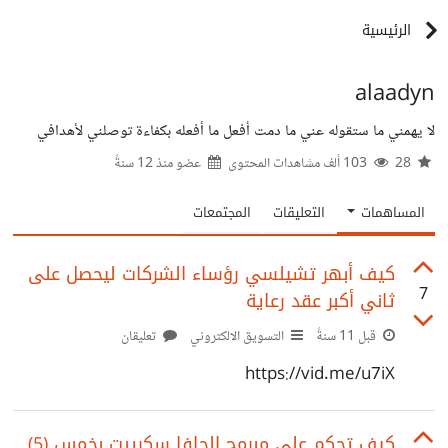
الرئيسية
alaadyn
لا يهمني ما ستقوله عني ما دمت أفعل ما أفعله بكفاءة توصلني لأهدافي
28
103 ألف مشاهدات المحتوى
عضو منذ
12 سنةً
المساهمات
التعليقات
المجتمعات
كيف أبهر تشيلسي رؤساء الشركات ليحصل على
7
ثاني أكبر عقد رعاية
قبل 11 سنةً
التسويق الالكتروني
تعليقان
https://vid.me/u7iX
كيف تحكم على مبرمج الجافا سكريبت بخمس (5)