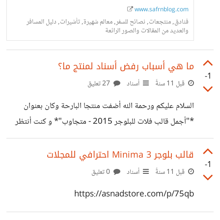
www.safrnblog.com
فنادق, منتجعات, نصائح للسفر, معالم شهيرة, تأشيرات, دليل المسافر
والعديد من المقالات والصور الرائعة
ما هي أسباب رفض أسناد لمنتج ما؟
-1
قبل 11 سنةً
أسناد
27 تعليق
السلام عليكم ورحمة الله أضفت منتجا البارحة وكان بعنوان
*"أجمل قالب فلات للبلوجر 2015 - متجاوب"* و كنت أنتظر
التفعيل. وبعد مرور *6 ساعات و 4 دقائق* بالتحديد من وضع
المنتج جاءني تنبيه في حسابي في أسناد يعلمني أنه > تم رفض
قالب بلوجر Minima 3 احترافي للمجلات
-1
المنتج الذي أرسلته بعنوان أجمل قالب فلات للبلوجر 2015 -
قبل 11 سنةً
أسناد
0 تعليق
متجاوب. ما هو سبب عدم قبول منتجي؟ راجعت بريدي
https://asnadstore.com/p/75qb
الالكتروني ولم أجد رسالة من الإدارة تخبرني بالسبب. أعدت
مراجعة الأسئلة الشائعة وشروط الإستخدام ولم أجد السبب. علما