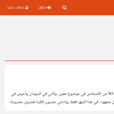
دخول
حساب جديد
مؤخرا صارت تنتابني أفكارا جديدة لمشاريع ثورية، سواء كانت مشاريع رقمية كتطبيقات وألعاب ومواقع ويب، أو حقيقة كشركة تحل مشكل ٩٠% من الأشخاص في موضوع معين، ولأني في السودان وأعيش في
أقل مجهود. في هذا الشهر فقط روادتني عشرون فكرة لعشرون مشروعا