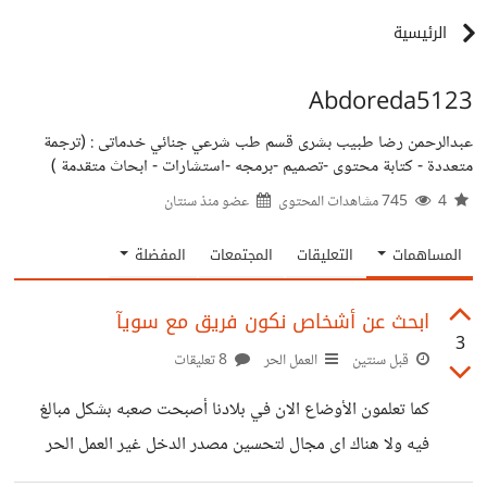
الرئيسية
Abdoreda5123
عبدالرحمن رضا طبيب بشرى قسم طب شرعي جنائي خدماتى : (ترجمة
متعددة - كتابة محتوى -تصميم -برمجه -استشارات - ابحاث متقدمة )
4
745 مشاهدات المحتوى
عضو منذ
سنتان
المساهمات
التعليقات
المجتمعات
المفضلة
ابحث عن أشخاص نكون فريق مع سويآ
3
قبل سنتين
العمل الحر
8 تعليقات
كما تعلمون الأوضاع الان في بلادنا أصبحت صعبه بشكل مبالغ
فيه ولا هناك اى مجال لتحسين مصدر الدخل غير العمل الحر
والاعتماد على الذات موضوعي هو انى اريد أشخاص نكون فريق