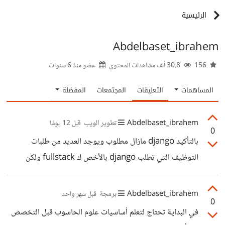
الرئيسية
Abdelbaset_ibrahem
156
30.8 ألف مشاهدات المحتوى
عضو منذ
6 سنوات
المساهمات
التعليقات
المجتمعات
المفضلة
Abdelbaset_ibrahem
تطوير الويب
قبل 12 يومًا
0
بالتأكيد django مازال مطلوب ويوجد العديد من طلبات
التوظيف التي تطلب django بالأخص ك fullstack ولكن
يمكنك فتح مواقع التوظيف لديك أو عالمياً وأيضاً مواقع العمل
الحر والبحث عن الوظائف المطلوبة ل djnago لتعرف بنفسك.
Abdelbaset_ibrahem
برمجة
قبل شهر واحد
0
وربما تجد مسارات مطلوبة أكثر مثل php laravel وذلك
في البداية تحتاج لتعلم أساسيات علوم الحاسوب قبل التخصص
صحيح ولكن بما أنه لديك خبرة بال python فيمكنك تعلم