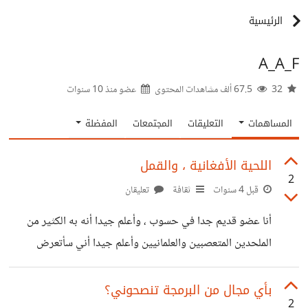
الرئيسية
A_A_F
32
67.5 ألف مشاهدات المحتوى
عضو منذ
10 سنوات
المساهمات
التعليقات
المجتمعات
المفضلة
اللحية الأفغانية ، والقمل
2
قبل 4 سنوات
ثقافة
تعليقان
أنا عضو قديم جدا في حسوب ، وأعلم جيدا أنه به الكثير من
الملحدين المتعصبين والعلمانيين وأعلم جيدا أني سأتعرض
للتسليب ، أو حذف حسابي لكن على العموم لن أكون جبانا وأنشر
كمجهول على كل حال هذا مقال رائع للكاتب التركي حمزة تكين
بأي مجال من البرمجة تنصحوني؟
2