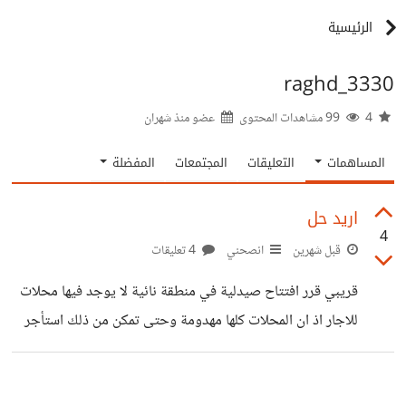
الرئيسية
3330_raghd
4
99 مشاهدات المحتوى
عضو منذ
شهران
المساهمات
التعليقات
المجتمعات
المفضلة
اريد حل
4
قبل شهرين
انصحني
4 تعليقات
قريبي قرر افتتاح صيدلية في منطقة نائية لا يوجد فيها محلات
للاجار اذ ان المحلات كلها مهدومة وحتى تمكن من ذلك استأجر
محل غير مجهز ابدا ووضع فيه كل ماله لتجهيزه وقد طلب
الادوية حتى يبدا البيع ولكن عندما اتت نقابة الصيادلة اتضح انه