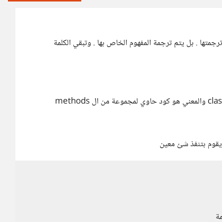
ن تدرس المصحلطات كما هي oop لا يجب ترجمتها . بل يتم ترجمة المفهوم الخاص بها . وتبقي الكلمة
ة