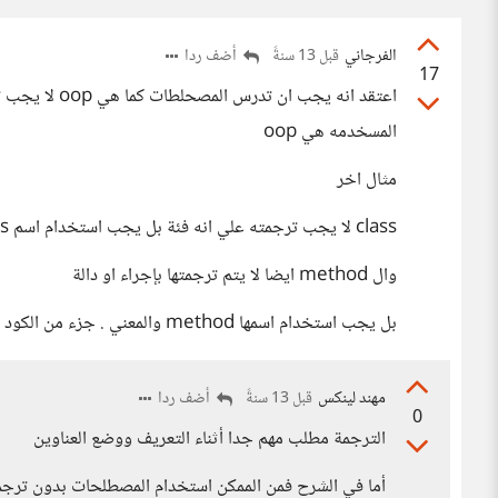
الفرجاني
أضف ردا
قبل 13 سنةً
17
اعتقد انه يجب ا
المسخدمه هي oop
مثال اخر
class لا يجب ترجمته علي انه فئة بل يجب استخدام اسم class والمعني هو كود حاوي لمجموعة من ال methods
وال method ايضا لا يتم ترجمتها بإجراء او دالة
بل يجب استخدام اسمها method والمعني . جزء من الكود يقوم بتنفذ شئ معين
مهند لينكس
أضف ردا
قبل 13 سنةً
0
الترجمة مطلب مهم جدا أثناء التعريف ووضع العناوين
أما في الشرح فمن الممكن استخدام المصطلحات بدون ترجم