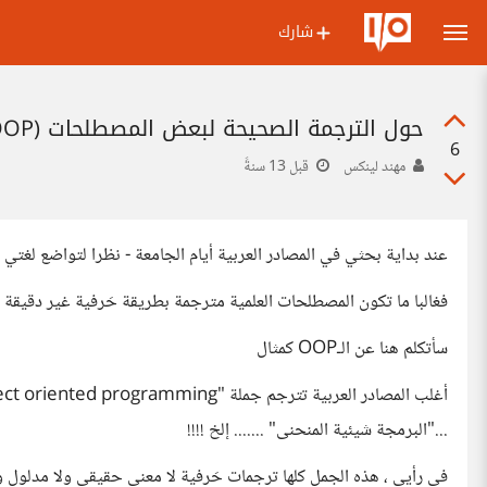
شارك
حول الترجمة الصحيحة لبعض المصطلحات (OOP مثال)
6
مهند لينكس
قبل 13 سنةً
عند بداية بحثي في المصادر العربية أيام الجامعة - نظرا لتواضع لغتي
فغالبا ما تكون المصطلحات العلمية مترجمة بطريقة حَرفية غير دقيقة .
سأتكلم هنا عن الـOOP كمثال
..."البرمجة شيئية المنحنى" ....... إلخ !!!!
في رأيي ، هذه الجمل كلها ترجمات حَرفية لا معنى حقيقي ولا مدلول وا