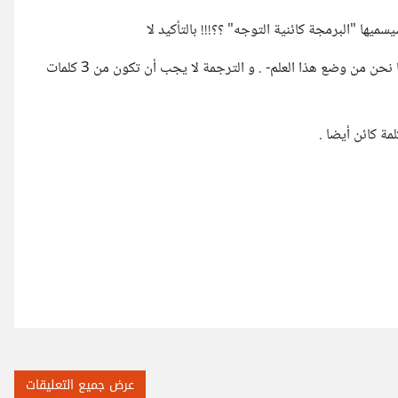
ميها "البرمجة كائنية التوجه" ؟؟!!! بالتأكيد لا
وبهذه الطريقة يجب أن نفكر عند ترجمتنا للمصطلحات الهامة - أي كأننا نحن من وضع هذا العلم- . و الترجمة لا يجب أن تكون من 3 كلمات
ة كائن أيضا .
عرض جميع التعليقات