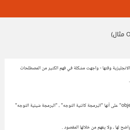
 الانجليزية وقتها - واجهت مشكلة في فهم الكثير من المصطلحات
أغلب المصادر العربية تترجم جملة "object oriented programming" على أنها "البرمجة كائنية التوجه" ، "البرمجة شيئية التوجه"
ضح لها ، ولا يفهم من خلالها المقصود .