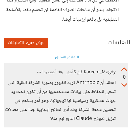
الاصطناعي من أداة مساعدة إلى عامل تصعيد. ومع استمرار هذا
الاتجاه، يبدو أن ساحات الصراع القادمة لن تحسم فقط بالأسلحة
التقليدية بل بالخوارزميات أيضا.
التعليقات
عرض جميع التعليقات
التعليق السابق
Kareem_Magdy
أضف ردا
قبل 5 أشهر
0
اعتقد أن Antrhopic تريد الظهور بصورة الشركة النقية التي
تسعى للحفاظ على بيانات مستخدميها من أن تكون تحت يد
جهات عسكرية وسياسية لها توجهاتها، وهو أمر يساهم في
تحسين سمعة الشركة وقد أدى لنتائج ايجابية جدا على معدلات
تنزيل نموذج Claude التابع لهم مثلا