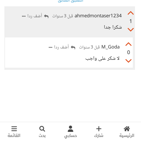
التعليق السابق
ahmedmontaser1234
أضف ردا
قبل 3 سنوات
1
شكرا جدا
M_Goda
أضف ردا
قبل 3 سنوات
0
لا شكر على واجب
الرئيسية
شارك
حسابي
بحث
القائمة