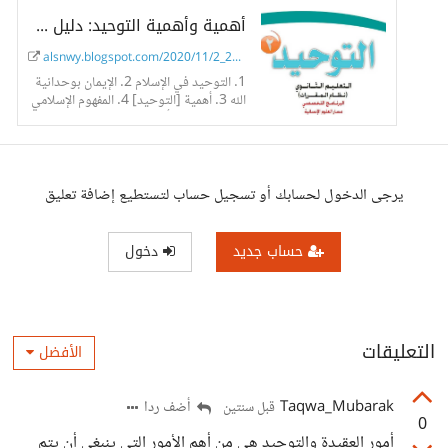
أهمية وأهمية التوحيد: دليل شامل
alsnwy.blogspot.com/2020/11/2_29.html
1. التوحيد في الإسلام 2. الإيمان بوحدانية
الله 3. أهمية [التوحيد] 4. المفهوم الإسلامي
لـ [التوحيد] 5. أهمية التوحيد في الإسلام
جوهر [التوحيد] في ا
يرجى الدخول لحسابك أو تسجيل حساب لتستطيع إضافة تعليق
حساب جديد
دخول
التعليقات
الأفضل
Taqwa_Mubarak
أضف ردا
قبل سنتين
0
أمور العقيدة والتوحيد هي من أهم الأمور التي ينبغي أن يتم