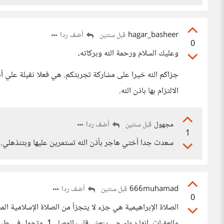
hagar_basheer
أضف ردا
قبل سنتين
0
وعليك السلام ورحمة الله وبركاته،
جزاكم الله خيرا على مشاركة تجربتكم. هي فعلا ثقيلة علي أ
الالتزام بها باذن الله.
مجهول
أضف ردا
قبل سنتين
1
سعدت جدا أختي هاجر بأذن الله تستمرين عليها وبتنذهلي.
666muhamad
أضف ردا
قبل سنتين
0
الصلاة الإبراهيمية هي جزء لا يتجزأ من الصلاة الإسلامية 
والعقبات. إنها دعاء حي ينعش قلب المصلي1، وتحمل في طياتها العديد من الفوائد: