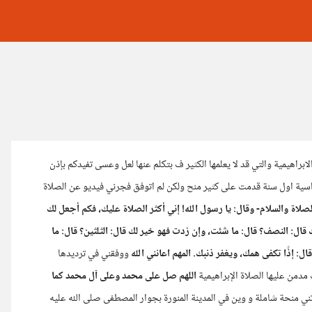
ابراهيمية والتي قد لا يعلمها الكثير ف بتكلم عنها لعل وعسى تفيدكم بإذن
راسية اول سنة قدمت على كثير منح ولكن لم اتوفق فجرني فيديو عن الصلاة
لصلاة والسلام- وقال: يا رسول الله! إني أكثر الصلاة عليك، فكم أجعل لك
قال: النصف؟ قال: ما شئت، وإن زدت فهو خير لك قال: الثلثين؟ قال: ما
: إذًا تكفى همك، ويغفر ذنبك. المهم اعانني الله
ووفقني في ترديدها
دمن عليها الصلاة الإبراهيمية
اللهم صل على محمد وعلى آل محمد كما
تني منحة شاملة و وين في المدينة المنورة بجوار المصطفى صلى الله عليه