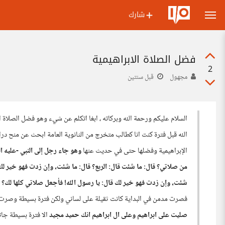
شارك
فضل الصلاة الابراهيمية
2
مجهول
قبل سنتين
السلام عليكم ورحمة الله وبركاته ، ابغا اتكلم عن شيء وهو فضل الصلاة ال
الله قبل فترة كنت انا كطالب متخرج من الثانوية العامة ابحث عن منح د
الإبراهيمية وفضلها حتى في حديث عنها
وهو جاء رجل إلى النبي -عليه ا
من صلاتي؟ قال: ما شئت قال: الربع؟ قال: ما شئت، وإن زدت فهو خير لك 
شئت، وإن زدت فهو خير لك قال: يا رسول الله! فأجعل صلاتي كلها لك؟ قال
فصرت مدمن في البداية كانت ثقيلة على لساني ولكن فترة بسيطة وصرت م
صليت على ابراهيم وعلى ال ابراهيم انك حميد مجيد
الا فترة بسيطة جا