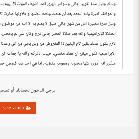
وسلم وقبل سنة تقريبا جاني وسواس قهري كنت اشوف الموت كل يوم بسببة
والمواقف كثيرة ولله الحمد بعد أن علمت وذقت فضلها وحلاوتها صارت ت
وقبل فترة قصيرة اقل من شهر جاني ضيق لا يعلم به الا الله من موضو
الصلاة الإبراهيمية والله بعد صلاة العصر جاني فرج وكأن شي لم يحصل.
لازم يكون عندك يقين تام اليقين ذا المفروض من وين يجي من الي وعدنا
الإبراهيمية تكون ميقن ان همك مقضي. حبيت اذكركم والله يا جماعة ان ا
متكرر انه أمورة كلها محلولة وهمومة مقضية. اذا في احد معه قصص حص
يرجى الدخول لحسابك أو تسجي
حساب جديد