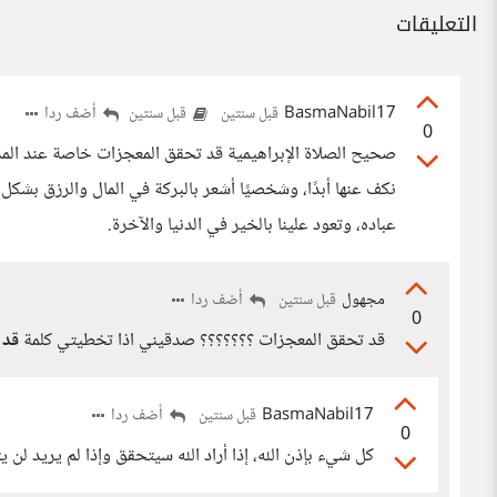
التعليقات
BasmaNabil17
أضف ردا
قبل سنتين
قبل سنتين
0
صحيح الصلاة الإبراهيمية قد تحقق المعجزات خاصة عند المداومة
نكف عنها أبدًا، وشخصيًا أشعر بالبركة في المال والرزق بشكل 
عباده، وتعود علينا بالخير في الدنيا والآخرة.
مجهول
أضف ردا
قبل سنتين
0
قد تحقق المعجزات ؟؟؟؟؟؟؟ صدقيني اذا تخطيتي كلمة
قد
ب
BasmaNabil17
أضف ردا
قبل سنتين
0
كل شيء بإذن الله، إذا أراد الله سيتحقق وإذا لم يريد لن ي