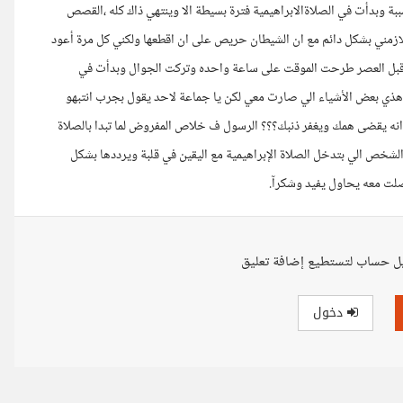
 وبدأت في الصلاةالابراهيمية فترة بسيطة الا وينتهي ذاك كله ،القصص
لازمني بشكل دائم مع ان الشيطان حريص على ان اقطعها ولكني كل مرة أعود
ع قبل العصر طرحت الموقت على ساعة واحده وتركت الجوال وبدأت في
 هذي بعض الأشياء الي صارت معي لكن يا جماعة لاحد يقول بجرب انتبهو
 انه يقضى همك ويغفر ذنبك؟؟؟ الرسول ف خلاص المفروض لما تبدا بالصلاة
لشخص الي بتدخل الصلاة الإبراهيمية مع اليقين في قلبة ويرددها بشكل
لت معه يحاول يفيد وشكرآ.
ل حساب لتستطيع إضافة تعليق
دخول