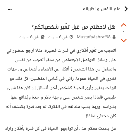
علم النفس و نظرياته
هل لاحظتم من قبل تغّير شخصياتكم؟
1
MustafaAshraf98
قبل 6 سنوات
قبل 6 سنوات
اتعجب من تغّيُر أفكاري في فترات قصيرة، مثلا ارجع لمنشوراتي
على وسائل التواصل الإجتماعي من سنة، أتعجب من نفسي
واتساءل من هذا الشخص؟ أفكار عن الأشياء وأشخاص ووجهات
نظري في الحياة عموما. رآئي في كُتابي المفضلين؛ كل ذلك مع
الوقت يتغير وأري الحياة كشخص آخر. أتسائل إن كان هذا شىء
طبيعي فلماذا يصر شخص على وجهة نظر واحدة ويُدافع عنها
بشراسه، وربما يسب مخالفه في الفكرة، ثم بعد فترة يكتشف أنه
كان مخطئ تمامًا!
هل يحدث معكم هذا، أن تواجهوا الحياة في كل فترة بأفكار وآراء