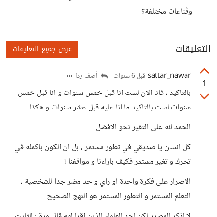
وقَناعات مختلفة؟
التعليقات
عرض جميع التعليقات
sattar_nawar
أضف ردا
قبل 6 سنوات
1
بالتاكيد ، فانا الان لست انا قبل خمس سنوات و انا قبل خمس
سنوات لست بالتاكيد ما انا عليه قبل عشر سنوات و هكذا
الحمد لله على التغير نحو الافضل
كل انسان يا صديقي في تطور مستمر ، بل ان الكون باكمله في
تحرك و تغير مستمر فكيف باراءنا و مواقفنا !
الاصرار على فكرة واحدة او راي واحد مضر جدا للشخصية ،
التعلم المستمر و التطور المستمر هو النهج الصحيح
لا اذكر المصدر لكن احد العلماء الذين اقرا لهم قال مرة : الثابت