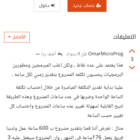
حساب جديد
دخول
التعليقات
الأفضل
OmarMicroProg
أضف ردا
قبل 9 سنوات
3
هذا يعتمد على عده نقاط , ولكن اغلب المبرمجين ومطورينَ
البرمجيات يحسبون تكلفه المشروع بتقدير زمني لكل ساعه ،
علينا بداية تقدير التكلفة المباشرة من خلال إحتساب تكلفة
الساعة الواحدة وضربها في عدد ساعات المشروع وهذه الطريقة
تتيح القابلية لسهولة تغيير عدد ساعات المشروع واحتساب كل
تغيير حسب الساعة
مثال : نفرض أننا قمنا بتقدير مشروع ب 600 ساعة عمل ولدينا
فريق يعمل 176ساعة في الشهر , وان المشروع سيعمل عليه 3