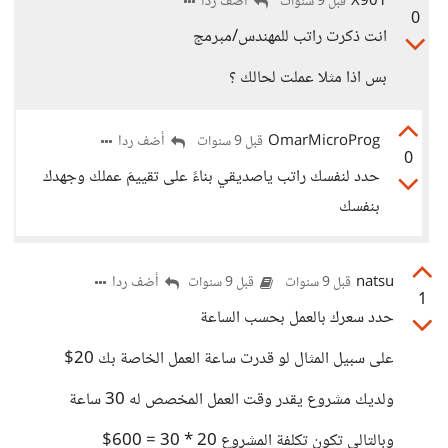
X901
أضف ردا
قبل 9 سنوات
0
انت ذكرت راتب للمهندس/مبرمج
بس اذا مثلا عملت لحالك ؟
OmarMicroProg
أضف ردا
قبل 9 سنوات
0
حدد لنفسك راتب ياصديقي بناءً على تقييمَ عملك وجهدك
بنفسك
natsu
أضف ردا
قبل 9 سنوات
قبل 9 سنوات
1
حدد سعرك بالعمل بحسب الساعة
على سبيل المثال لو قدرت ساعة العمل الخاصة بك 20$
ولديك مشروع يقدر وقت العمل المخصص له 30 ساعة
وبالتالي تكون تكلفة المشروع 20 * 30 = 600$