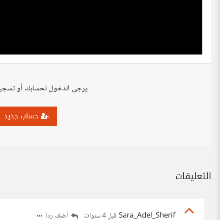
يرجى الدخول لحسابك أو تسجي
حساب جديد
التعليقات
Sara_Adel_Sherif
أضف ردا
قبل 4 سنوات