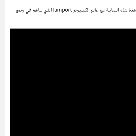
اذا كنت مهتما بفهم الاسس الرياضية لنجاح الكود البرمجي ادعوك لمشاهدة هذه المقابلة مع عالم الكمبيوتر lamport الذي ساهم في وضع