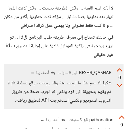
لا أذكر اسم اللعبة ... ولكن الطريقة نجحت ... ولكن كانت اللعبة
تنهار بعد بدايتها بعدة دقائق ... مؤكد تمت حمايتها بأكثر من مكان
... وأنا كنت فقط فضولي ولا يهمني عمل كراك احترافي
في حالتك تحتاج إلى معرفة طريقة طلب البرنامج للid .. ثم
تزرع برمجية في زاكرة الموبايل قادرة على إجابة التطبيق ب id
غير حقيقي
BESHR_QASHAR
أضف ردا
قبل 5 سنوات
0
شكرا لك نعم هذا ما ابحث عنة وقد وجدت موقع تعطية apk
ثم يقوم بتحويلة إلى كود ولكني لم اجرب فتحة عن طريق
اندرويد استوديو ولكنني استخرجت API لتطبيق رياضة.
pythonation
أضف ردا
قبل 5 سنوات
0