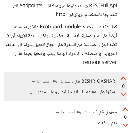
RESTFull Api وإستدعاؤها عبر مناداة الendpoints التي
تحتاجها بإستخدام بروتوكول http
كما يمكنك إستخدام ProGuard module والذي سيساعدك
أيضاً على منع عملية الهندسة العكسية, ولكن قاعدة الإبهام أن ﻻ
تضع أجزاء حساسة من الشفرة على جهاز العميل سواء كان هاتف
اندرويد أو متصفح , الأجزاء الهامة يجب وضعها بعيداً على
remote server
BESHR_QASHAR
أضف ردا
قبل 5 سنوات
0
شكرا على معلوماتك القيمة اخي وعلى مرورك....
مجهول
أضف ردا
قبل 5 سنوات
0
نعم يمكنك ...