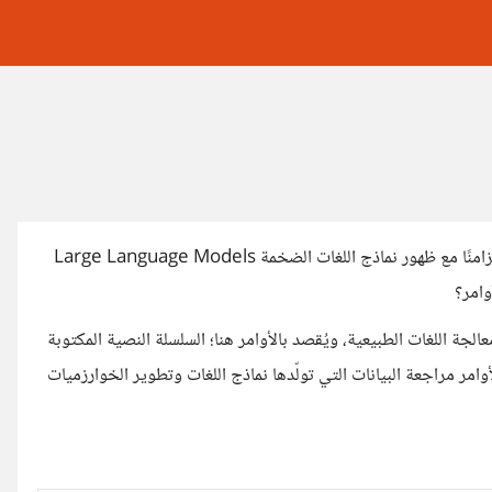
شاع مؤخرًا مصطلح هندسة الأوامر Prompt Engineering وذلك تزامنًا مع ظهور نماذج اللغات الضخمة Large Language Models
جة اللغات الطبيعية، ويُقصد بالأوامر هنا؛ السلسلة النصية المكتوبة
امر مراجعة البيانات التي تولّدها نماذج اللغات وتطوير الخوارزميات