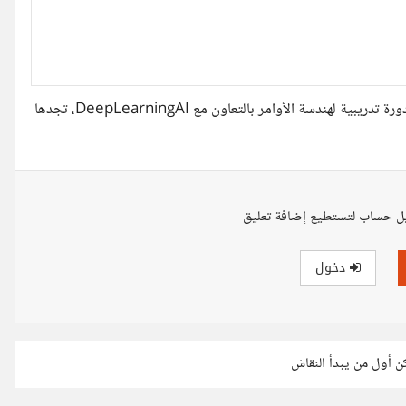
كما أنّ OpenAi (الشركة المطوّرة لنموذج GPT-3) أعلنت مؤخرًا عن دورة تدريبية لهندسة الأوامر بالتعاون مع DeepLearningAI، تجدها
ل حساب لتستطيع إضافة تعليق
دخول
كن أول من يبدأ النقاش