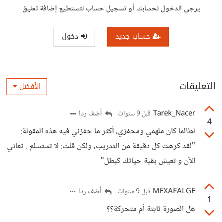
يرجى الدخول لحسابك أو تسجيل حساب لتستطيع إضافة تعليق
حساب جديد
دخول
التعليقات
الأفضل
Tarek_Nacer
أضف ردا
قبل 9 سنوات
4
لطالما كان ملهمي ومحفزي، أكثر ما حفزني فيه هذه المقولة:
"لقد كرهت كل دقيقة من التدريب، ولكن قلت: لا تستسلم . تعاني
الآن و تعيش بقية حياتك كبطل"
MEXAFALGE
أضف ردا
قبل 9 سنوات
1
هل الصورة ثابتة أم متحركة؟؟