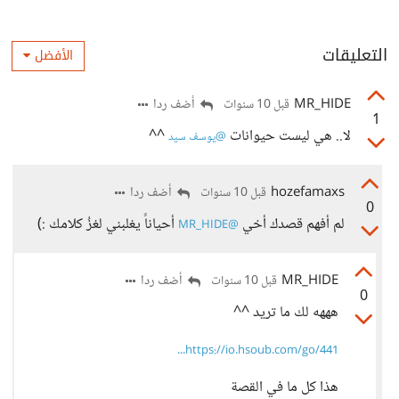
التعليقات
الأفضل
MR_HIDE
أضف ردا
قبل 10 سنوات
1
لا.. هي ليست حيوانات
^^
@يوسف سيد
hozefamaxs
أضف ردا
قبل 10 سنوات
0
لم أفهم قصدك أخي
أحياناً يغلبني لغزُ كلامك :)
@MR_HIDE
MR_HIDE
أضف ردا
قبل 10 سنوات
0
هههه لك ما تريد ^^
https://io.hsoub.com/go/441...
هذا كل ما في القصة