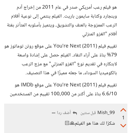
هو فيلم رعب أمريكي صدر في عام 2011 من إخراج آدم
وينجارد وكتابة سايمون باريت. الفيلم ينتمي إلى نوعية أفلام
الرعب الممزوجة بالعنف والتشويق، ويتميز بأسلوبه المتأثر بفئة
أفلام "الغزو المنزلي
تقييم فيلم You're Next (2011) على موقع روتن توماتوز هو
79% بناءً على آراء النقاد. الفيلم حصل على إشادة واسعة
لابتكاره في تقديم نوع "الغزو المنزلي" مع مزج الرعب
بالكوميديا السوداء، ما جعله مميزًا في هذا التصنيف.
تقييم فيلم You're Next (2011) على موقع IMDb هو
6.6/10 بناءً على أكثر من 100,000 تقييم من المستخدمين
Mish_99
أضف ردا
قبل سنتين
1
شكرًا لك هذا هو الفيلم🙏🏻