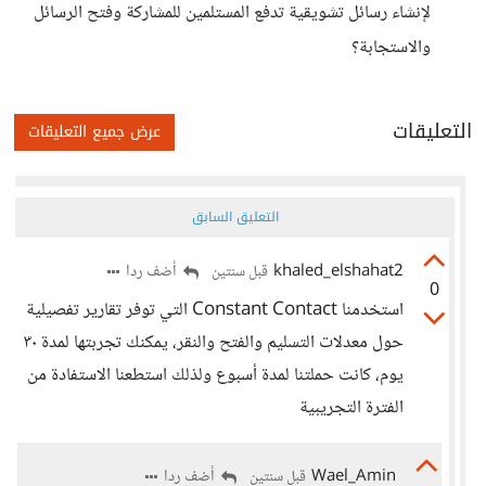
لإنشاء رسائل تشويقية تدفع المستلمين للمشاركة وفتح الرسائل
والاستجابة؟
التعليقات
عرض جميع التعليقات
التعليق السابق
khaled_elshahat2
أضف ردا
قبل سنتين
0
استخدمنا Constant Contact التي توفر تقارير تفصيلية
حول معدلات التسليم والفتح والنقر، يمكنك تجربتها لمدة ٣٠
يوم، كانت حملتنا لمدة أسبوع ولذلك استطعنا الاستفادة من
الفترة التجريبية
Wael_Amin
أضف ردا
قبل سنتين