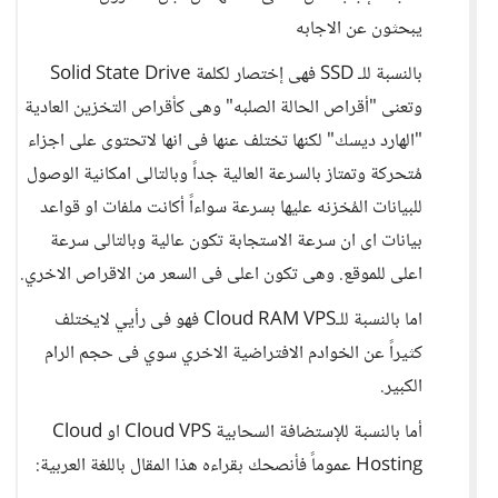
يبحثون عن الاجابه
بالنسبة للـ SSD فهى إختصار لكلمة Solid State Drive
وتعنى "أقراص الحالة الصلبه" وهى كأقراص التخزين العادية
"الهارد ديسك" لكنها تختلف عنها فى انها لاتحتوى على اجزاء
مُتحركة وتمتاز بالسرعة العالية جداً وبالتالى امكانية الوصول
للبيانات المُخزنه عليها بسرعة سواءاً أكانت ملفات او قواعد
بيانات اى ان سرعة الاستجابة تكون عالية وبالتالى سرعة
اعلى للموقع. وهى تكون اعلى فى السعر من الاقراص الاخري.
اما بالنسبة للـCloud RAM VPS فهو فى رأيي لايختلف
كثيراً عن الخوادم الافتراضية الاخري سوي فى حجم الرام
الكبير.
أما بالنسبة للإستضافة السحابية Cloud VPS او Cloud
Hosting عموماً فأنصحك بقراءه هذا المقال باللغة العربية: