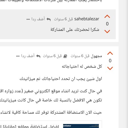
باختصار يجب المقارنة بين شركات الاستضافة وتقييمات الم
sahebtalezar
أضف ردا
قبل 6 سنوات
0
شكرا لحضرتك على المشاركة
مجهول
أضف ردا
قبل 6 سنوات
قبل 6 سنوات
0
كل شخص له احتياجاته
اول شيئ يجب ان تحدد احتياجاتك ثم ميزانيتك
تكون هي الافضل بالنسبة لك خاصة في حال كانت ميزيانيت
حيث الان الاستضافة المشتركة توفر لك مساحة كافية لانشاء 
افضل استضافة مواقع [مقارة] افضل 10 شركات استضافة اجنبية - إنطل