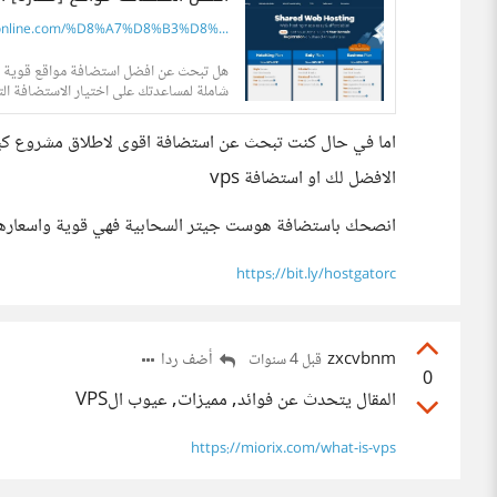
online.com/%D8%A7%D8%B3%D8%...
شاملة لمساعدتك على اختيار الاستضافة التي
اما في حال كنت تبحث عن استضافة اقوى لاطلاق مشروع كبير
الافضل لك او استضافة vps
انصحك باستضافة هوست جيتر السحابية فهي قوية واسعارها 
https://bit.ly/hostgatorc
zxcvbnm
أضف ردا
قبل 4 سنوات
0
المقال يتحدث عن فوائد, مميزات, عيوب الVPS
https://miorix.com/what-is-vps