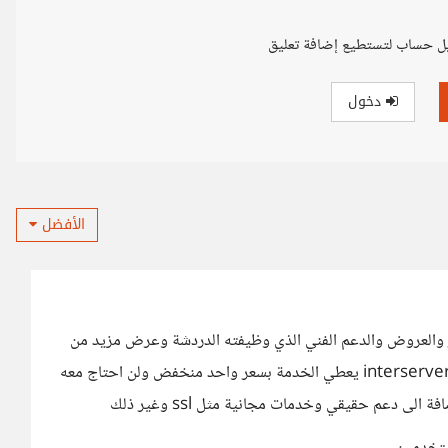
ل حساب لتستطيع إضافة تعليق
دخول
الأفضل
ارقام والاسعار والعروض والدعم الفني الذي وظيفته الدردشة وعرض مزيد من
اقتراحات تجديد الدوماينات وشراء الخدمات ثم انتقلت الى interserver يعطي الخدمة بسعر واحد منخفض ولن احتاج معه
الى دعم حقيقي وخدمات مجانية مثل ssl وغير ذلك