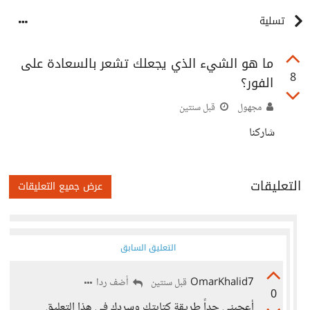
تسلية
ما هو الشيء الذي يجعلك تشعر بالسعادة على
8
الفور؟
مجهول
قبل سنتين
شاركنا
التعليقات
عرض جميع التعليقات
التعليق السابق
OmarKhalid7
أضف ردا
قبل سنتين
0
أعجبني جداً طريقة كتابتك وسردك في هذا التعليق