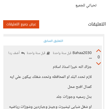
تحياتي للجميع
التعليقات
عرض جميع التعليقات
التعليق السابق
Bahaa2030
أضف ردا
قبل سنة واحدة
قبل سنة واحدة
0
جزاك الله خيرا استاذ اسلام
لازم تحدد البلد او المحافظه وتحدد شغلك بيكون علي ايه
كمثال افتح محل
بدل رسميه وجوزات جلد
او شغل شبابي تيشيرت وجينز وجباردين وشوزات رياضيه