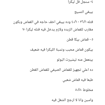
٤- سنجل فل ليكرا
بيبقي النسيج
فتله ٣٦/١ - ٤٠/١ وده بيبقي اخف حاجه في القماش وبكون
مقارب للقماش الزبده ولازم يدخل فيه فتله ليكرا ٧٠
٥ - قماش بيكا قطن
بيكون قماش محبب ونسبة الليكرا فيه ضعيف
بيتعمل منه تيشيرت البولو
ده اعلي تجهيز للقماش الصيفي للقماش القطن
طبعا فيه قماش شعبي
مخلوط ٥٠/٥٠
واسبن وانا لا ارجح الشغل فيه