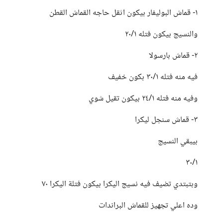
١- قماش البوليفار بيكون اثقل حاجه القماش القطن
والنسيج بيكون فتله ٢٠/١
٢- قماش بارسولا
فيه منه فتله ٣٠/١ بكون خفيف
وفيه منه فتله ٢٤/١ بيكون تقيل شوي
٣- قماش سنجل ليكرا
بيبقي النسيج
٣٠/١
وبتبتدي تضيف فيه نسيج اليكرا بيكون فتلة اليكرا ٧٠
وده اعلي تجهيز للقماش البراندات