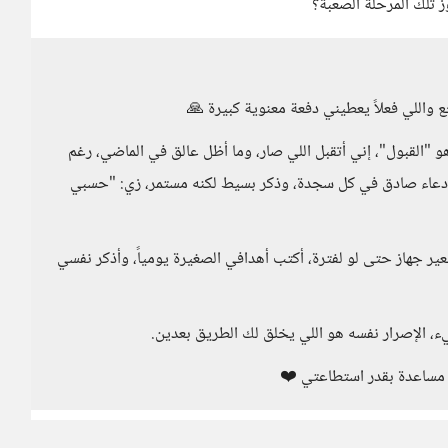
 تلك المرحلة الصعبة؟
 واللي فعلاً يعطيني دفعة معنوية كبيرة 🙏
و "القبول"، إني أتقبل اللي صار، وما أظل عالق في الماضي، رغم
 دعاء صادق في كل سجدة، وذكر بسيط لكنه مستمر، زي: "حسبي
ر جهاز حتى لو لفترة، أكتب أهدافي الصغيرة يومياً، وأذكر نفسي
ء، الإصرار نفسه هو اللي يخلق لك الطريق بعدين.
 مساعدة بقدر استطاعتي ❤️