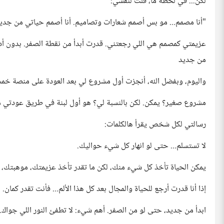
لكن... في لحظة ما، قلت لنفسي:
"أنا مصمم... مو بس أصمم شعارات وتصاميم. أنا أصمم حياتي من جديد
عزيمتي كمصمم هي اللي رجعتني. قدرت أبدأ من نقطة الصفر. بدون أدو
من جديد
واليوم، وبفضل الله، أنجزت أول مشروع لي بعد العودة على منصة خم
مشروع صغير؟ يمكن. لكن بالنسبة لي؟ هو أول لبنة في طريق عودتي م
رسالتي لكل شخص يقرأ هالكلمات:
لا تستسلم... حتى لو انهار كل شيء حواليك.
يمكن الحياة تأخذ كل شيء منك، لكن ما تقدر تأخذ عزيمتك، موهبتك، 
إذا أنا قدرت أرجع للحياة والمجال بعد كل هذا الألم... فأنت تقدر كمان.
ابدأ من جديد، حتى لو من الصفر. أهم شيء: لا تطفئ النور اللي جواك.