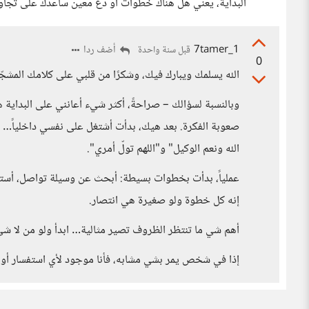
البداية، يعني هل هناك خطوات أو دع معين ساعدك على تجاوز
1_7tamer
أضف ردا
قبل سنة واحدة
0
الله يسلمك ويبارك فيك، وشكرًا من قلبي على كلامك المشجّع
وبالنسبة لسؤالك – صراحةً، أكثر شيء أعانني على البداية ه
صعوبة الفكرة. بعد هيك، بدأت أشتغل على نفسي داخلياً…
الله ونعم الوكيل" و"اللهم تولّ أمري".
عملياً، بدأت بخطوات بسيطة: أبحث عن وسيلة تواصل، أستعي
إنه كل خطوة ولو صغيرة هي انتصار.
أهم شي ما تنتظر الظروف تصير مثالية… ابدأ ولو من لا شي
إذا في شخص يمر بشي مشابه، فأنا موجود لأي استفسار أو