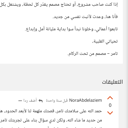
إذا كنت صاحب مشروع، أو تحتاج مصمم يقدّر كل لحظة، ويشتغل بكل ق
فأنا هنا، وعدت لأثبت نفسي من جديد.
تابعوا أعمالي، وخلونا نبدأ سوا بداية مليانة أمل وإبداع.
تحياتي القلبية،
تامر – مصمم من تحت الركام.
التعليقات
NoraAbdelaziem
أضف ردا
قبل سنة واحدة
0
حمد الله على سلامتك تامر، قصتك ملهمة لنا لأبعد الحدود، هك
من حديد ما شاء الله، ولكن لدي سؤال بناء على تجربتك تامر