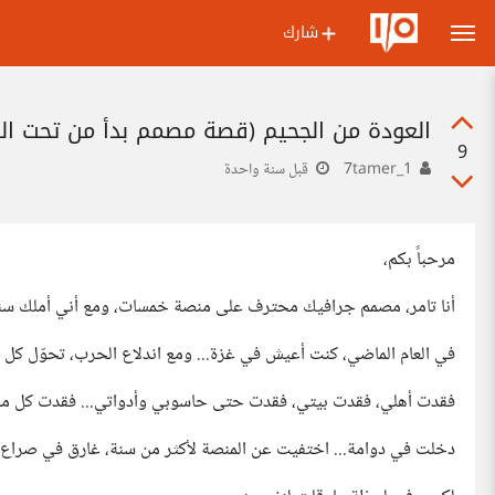
شارك
العودة من الجحيم (قصة مصمم بدأ من تحت ا
9
1_7tamer
قبل سنة واحدة
مرحباً بكم،
أنا تامر، مصمم جرافيك محترف على منصة خمسات، ومع أني أملك سنوات م
في العام الماضي، كنت أعيش في غزة... ومع اندلاع الحرب، تحوّل كل 
فقدت أهلي، فقدت بيتي، فقدت حتى حاسوبي وأدواتي... فقدت كل ما أ
دخلت في دوامة... اختفيت عن المنصة لأكثر من سنة، غارق في صراع 