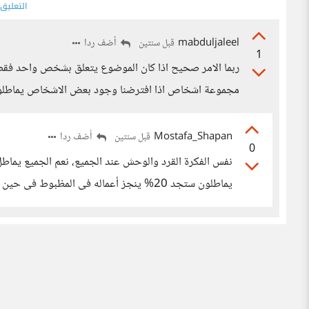
التعليق
mabduljaleel
أضف ردا
قبل سنتين
1
ربما الامر صحيح اذا كان الموضوع يتعلق بشخص واحد فقط 
مجموعة اشخاص اذا افترضنا وجود بعض الاشخاص يماطلون
Mostafa_Shapan
أضف ردا
قبل سنتين
0
نفس الفكرة القرد والوحش عند الجميع، نعم الجميع يماطل، 
يماطلون ستجد 20% ينجز أعماله فى المظبوط فى حين أن 80% يؤخرون مثلاً هذا ليس له علاقة بمبدأ باريتو.