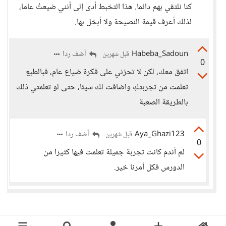
كنا نلتقي بهم دائما. هذا التخبط أدى إلى أنني ضيعتُ عاما،
لذلك أعرف قيمة النصيحة ولا أبخل بها.
Habeba_Sadoun
أضف ردا
قبل شهرين
0
اتفق معك، لكن لا تحزني على فكرة ضياع عام، فبالطبع
تعلمت من تجربتكِ واضافت لك شيئا، حتى لو تعلمتي ذلك
بالطريقة الصعبة
Aya_Ghazi123
أضف ردا
قبل شهرين
0
لم أندم كانت تجربة جميلة تعلمت فيها كثيرا من
الدورس فكل أمرنا خير.