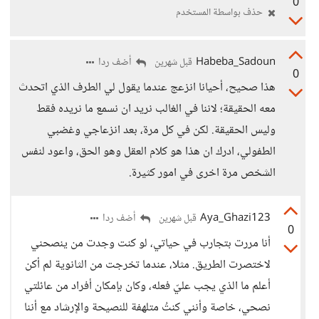
0
حذف بواسطة المستخدم
Habeba_Sadoun
أضف ردا
قبل شهرين
0
هذا صحيح، أحيانا انزعج عندما يقول لي الطرف الذي اتحدث
معه الحقيقة؛ لاننا في الغالب نريد ان نسمع ما نريده فقط
وليس الحقيقة. لكن في كل مرة، بعد انزعاجي وغضبي
الطفولي، ادرك ان هذا هو كلام العقل وهو الحق، واعود لنفس
الشخص مرة اخرى في امور كثيرة.
Aya_Ghazi123
أضف ردا
قبل شهرين
0
أنا مررت بتجارب في حياتي، لو كنت وجدت من ينصحني
لاختصرت الطريق. مثلا، عندما تخرجت من الثانوية لم أكن
أعلم ما الذي يجب عليّ فعله، وكان بإمكان أفراد من عائلتي
نصحي، خاصة وأنني كنتُ متلهفة للنصيحة والإرشاد مع أننا