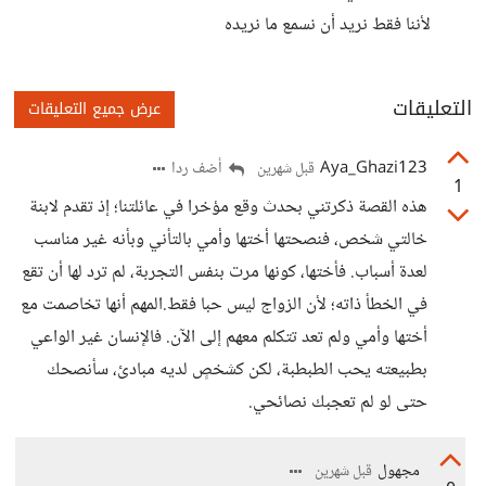
لأننا فقط نريد أن نسمع ما نريده
التعليقات
عرض جميع التعليقات
Aya_Ghazi123
أضف ردا
قبل شهرين
1
هذه القصة ذكرتني بحدث وقع مؤخرا في عائلتنا؛ إذ تقدم لابنة
خالتي شخص، فنصحتها أختها وأمي بالتأني وبأنه غير مناسب
لعدة أسباب. فأختها، كونها مرت بنفس التجربة، لم ترد لها أن تقع
في الخطأ ذاته؛ لأن الزواج ليس حبا فقط.المهم أنها تخاصمت مع
أختها وأمي ولم تعد تتكلم معهم إلى الآن. فالإنسان غير الواعي
بطبيعته يحب الطبطبة، لكن كشخصٍ لديه مبادئ، سأنصحك
حتى لو لم تعجبك نصائحي.
مجهول
قبل شهرين