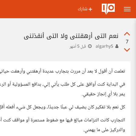
شارك
نعم التي أرهقتني ولا التي أنقذتني
7
algarhy5
قبل 5 أشهر
تعلمت أن أقول لا بعد أن مررت بتجارب عديدة أرهقتني وأرهقت حيات
في البداية كنت أوافق على كل طلب يأتي إلي، بدافع المسؤولية أو ال
يمر بلا أي إنجاز حقيقي.
كل نعم بلا تفكير كان يضيف لي عبئًا جديدًا، ويجعل كل شيء أفعله أق
التجارب كانت التزامات مبالغ فيها مع ضغوط مستمرة أو مواقف كنت أ
والتركيز على ما يهمني.