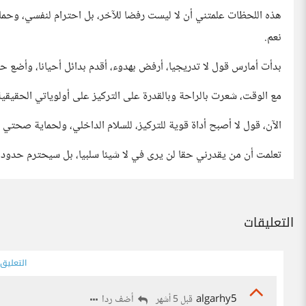
هذه اللحظات علمتني أن لا ليست رفضا للآخر، بل احترام لنفسي، وحما
نعم.
بدأت أمارس قول لا تدريجيا، أرفض بهدوء، أقدم بدائل أحيانا، وأضع حد
مع الوقت، شعرت بالراحة وبالقدرة على التركيز على أولوياتي الحقيقية
الآن، قول لا أصبح أداة قوية للتركيز، للسلام الداخلي، ولحماية صحتي 
تعلمت أن من يقدرني حقا لن يرى في لا شيئا سلبيا، بل سيحترم حدو
التعليقات
التعليق
algarhy5
أضف ردا
قبل 5 أشهر