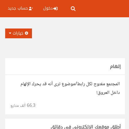
دخول
حساب جديد
خيارات
إلهام
المجتمع مفتوح لكل رابط/موضوع ترى أنه قد يحرك الإلهام
داخل العروق!
66.3 ألف
متابع
أطلق موقعك الإلكتروني في دقائق