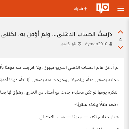
شارك
درّستُ الحساب الذهني… ولم أؤمن به، لكنني س
4
Ayman2010
قبل 6 أشهر
لم أدخل عالم الحساب الذهني السريع مبهورًا، ولا خرجت منه مؤمنًا بأنه
دخلته بصفتي معلّم رياضيات، وخرجت منه بصفتي أبًا تعلّم درسًا أعمق 
الفكرة يومها لم تكن محلية؛ جاءت مع أستاذ من الخارج، وسُوِّق لها بعب
«ضعه طفلًا وخذه عبقريًا».
شعار جذاب، لكنه — تربويًا — شديد الاختزال.