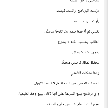
تجربتي داخل الصف
درّست البرنامج، راقبت، قيّمت.
رأيت سرعة… نعم.
لكنني لم أرَ فهمًا ينمو، ولا تفوقًا يتجذّر.
الطالب يحسب، لكنه لا يشرح.
ينجز، لكنه لا يحلل.
يحفظ نمطًا، لا يبني منطقًا.
وهنا تشكّلت قناعتي:
الحساب الذهني مهارة مساندة، لا قاعدة تفوق.
وأي برنامج يبيع السرعة على أنها ذكاء، يبيع وهمًا تعليميًا.
ثم جاءت المفاجأة… من خارج الصف