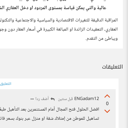
عالية والتي يمكن قياسة بمستوى المردود او دخل العقاري الش
المراقبة الدقيقة للتغيرات الاقتصادية والسياسية والاجتماعية والتكنو
العقاري، التعقيدات الزائدة او المبالغة الكبيرة في أسعار العقار دون و
ويباطئ من التقدم.
التعليقات
التعليق
ENGadam12
أضف ردا
قبل سنتين
0
افضل الحلول فتح المجال أمام المستثمرين بعد التأهيل طبع
تساهيل للموطن من إمتلاك شقة او منزل عبر بنوك بسعر فائدة لا تزيد عن 1.8٪ كما هو حاصل