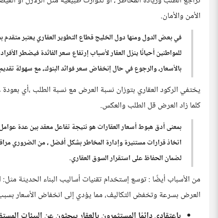
تراجع الطلب وزيادة المخاطر ، أو لكوارث طبيعية مثل الزلازل أو الفيضان
الأمن والأمان.
في بعض الدول ومنها دول الخليج قطاع التطوير العقاري يعتبر متقدم ب
للمواطنين أحيانًا ينزل العقار لأسباب إرتفاع سعر الفائدة فيضطر الأفرا
بالأسعار، والرجوع في حال إنخفاض سعر فوائد البنوك، مع سهولة تقديم
يختفي الركود العقاري بتوزان نسبة العرض مع نسبة الطلب ،أي بعودة عمل
كلما زاد العرض قل الطلب والعكس.
بمعنى أدق هبوط أسعار العقارات هو نتيجة تفاعل معقد بين عدة عوامل
اتخاذ قرارات مستنيرة وإدارة المخاطر بشكل أفضل ، من الضروري مراقبة
لضمان الحفاظ على استقرار السوق العقاري.
من الأسباب أيضًا : توسع إستخدام تقنيات أساليب البناء الحديثة مثل: ا
العرض بسرعة وتخفض التكاليف، مما يؤدي إلى انخفاض الأسعار بسب
بإعتقادي دائمًا المستثمرون بالعقار يبحثون عن البيئات المس