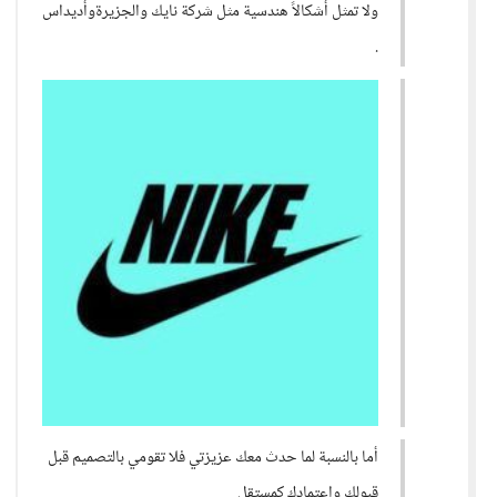
ولا تمثل أشكالاً هندسية مثل شركة نايك والجزيرةوأديداس
.
أما بالنسبة لما حدث معك عزيزتي فلا تقومي بالتصميم قبل
قبولك واعتمادك كمستقل