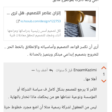
أنني وكما ذكرت بموضوع سابق
إتزان عناصر التصميم، هل ترى أهمية كبيرة لها أثناء وضع تصميمك؟ - حسوب I/O
io.hsoub.com/design/122753
لكل تصميم أسس رئيسية بدراساتها ومراعتها
أثناء وضعك للتصميم تتحقق معادلات فنية
من شأنها أن ترتقي
أرى أن نكسر قواعد التصميم وأساسياته والإنطلاق بالخط الحر ..
للخروج بتصميم إبداعي مبتكر ويتميز بالحداثة .
EnaamKazimi
أضف ردا
قبل 5 سنوات
1
أهلا مها..
الأمر لا يرجع للمصمم بشكل كامل ف سياسة الشركة أو
المؤسسة ونوعية نشاطها هو من يحكمك ماذا تختار بالنهاية .
ليس من المعقول لشركة رسمية مثلا أن اضع مجرد خطوط حرة