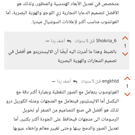
متخصص في تعديل الأبعاد الهندسية والمنظور، ولذلك هو
الأفضل لتصميم الدعايا التجارية زي اللوجو والهوية البصرية، أما
الفوتشوب مناسب أكثر لإعلانات السوشيال ميديا.
Shokria_6
أضف ردا
قبل 5 سنوات
1
بالضبط وهذا ما أشرت اليه أيضًا أن الاليستريتو هو أفضل في
تصميم الشعارات والهوية البصرية
engkhld
أضف ردا
قبل 5 سنوات
1
الفوتوشوب يتعامل مع الصور النقطية وبعبارة أكثر دقة مع
البكسل أما الاليسليتور فيتعامل مع المتجهات ومثله الكوريل درو
لذلك هو أفضل في صنع التصاميم من الصفر أو تحويل
الرسومات الى متجهات فيحافظ على الجودة أكثر بكثير، أما
تعديل الصور والدمج بينها وحتى تغيير معالم وإخفاء عيوبها