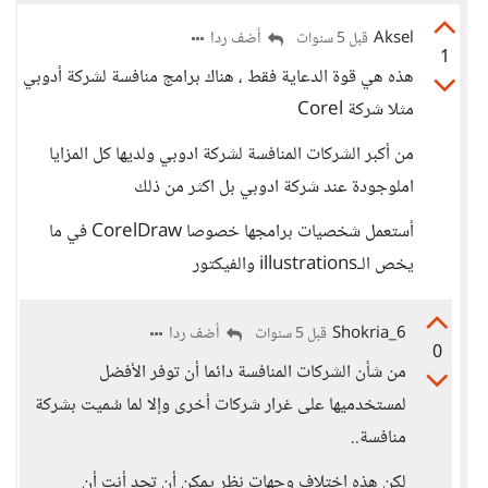
Aksel
أضف ردا
قبل 5 سنوات
1
هذه هي قوة الدعاية فقط ، هناك برامج منافسة لشركة أدوبي
مثلا شركة Corel
من أكبر الشركات المنافسة لشركة ادوبي ولديها كل المزايا
املوجودة عند شركة ادوبي بل اكثر من ذلك
أستعمل شخصيات برامجها خصوصا CorelDraw في ما
يخص الـillustrations والفيكتور
Shokria_6
أضف ردا
قبل 5 سنوات
0
من شأن الشركات المنافسة دائما أن توفر الأفضل
لمستخدميها على غرار شركات أخرى وإلا لما سُميت بشركة
منافسة..
لكن هذه اختلاف وجهات نظر يمكن أن تجد أنت أن