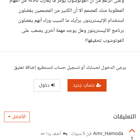
وعلى الرغم من أن الفوتوشوب يوفر ما يقارب 90% من المهام
المطلوبة منك كمصمم الا أن الكثير من المصممين يفضلون
استخدام الإليستريتور، برأيك ما السبب وراء أنهم يفضلون
برنامج الاليستريتور وهل يوجد مهمة أخرى يصعب على
الفوتوشوب تحقيقها؟
يرجى الدخول لحسابك أو تسجيل حساب لتستطيع إضافة تعليق
حساب جديد
دخول
التعليقات
الأفضل
Amr_Hamoda
أضف ردا
قبل 5 سنوات
1