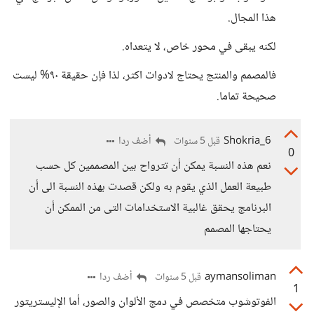
هذا المجال.
لكنه يبقى في محور خاص، لا يتعداه.
فالمصمم والمنتج يحتاج لادوات اكثر، لذا فإن حقيقة ٩٠% ليست
صحيحة تماما.
Shokria_6
أضف ردا
قبل 5 سنوات
0
نعم هذه النسبة يمكن أن تترواح بين المصممين كل حسب
طبيعة العمل الذي يقوم به ولكن قصدت بهذه النسبة الى أن
البرنامج يحقق غالبية الاستخدامات التى من الممكن أن
يحتاجها المصمم
aymansoliman
أضف ردا
قبل 5 سنوات
1
الفوتوشوب متخصص في دمج الألوان والصور، أما الإليستريتور