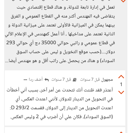
تعمل في إدارة تابعة للدولة، و هناك قطاع إقتصادي حيث
يتقاضى فيه المهندس أكثر منه في القطاع العمومي و الفرق
بينهما يمكن في الميزانية فالأولى تعتمد على ميزانية الدولة و
الثانية تعتمد على مداخيلها ، أنا أعمل كمهندس في الإعلام الآلي
في قطاع عمومي و راتبي حوالي 35000 دج أي حوالي 293
دولار....(حسب موقع التخويل و ليس على حساب السوق
السوداء) و هناك من يحصل على راتب أقل و هو مهندس أيضا...
مجهول
أضف ردا
قبل 7 سنوات
قبل 7 سنوات
1
أعتذر فقد ظننت أنك تتحدث عن أمر آخر، بسبب أني أخطأت
في التحويل من الدينار للدولار، لأنني اعتدت العكس، أي
اعتدت التحويل من الدينار إلى الدولار، فقسمت 293/2 D:
(السوق السوداء)، فكان علي أن أضرب في 2 وليس العكس.